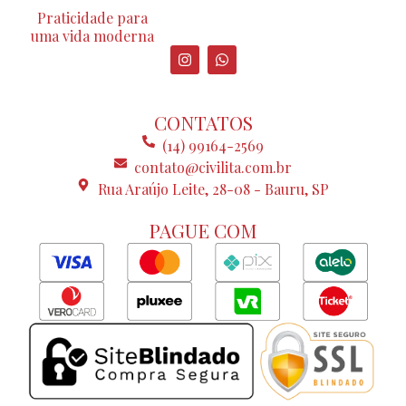
Praticidade para
uma vida moderna
I
W
n
h
s
a
t
t
a
s
CONTATOS
g
a
r
p
(14) 99164-2569
a
p
contato@civilita.com.br
m
Rua Araújo Leite, 28-08 - Bauru, SP
PAGUE COM