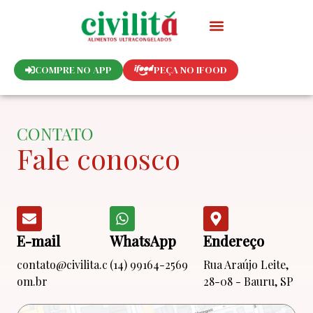
Ir
para
o
conteúdo
COMPRE NO APP
PEÇA NO IFOOD
CONTATO
Fale conosco
E-mail
WhatsApp
Endereço
contato@civilita.c
(14) 99164-2569
Rua Araújo Leite,
om.br
28-08 - Bauru, SP