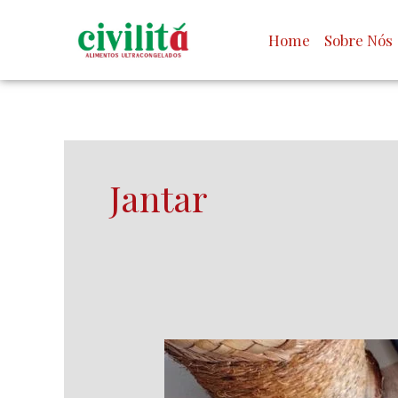
Ir
para
Home
Sobre Nós
o
conteúdo
Jantar
Angu
cremoso