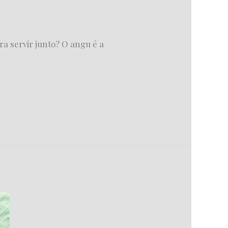
ra servir junto? O angu é a