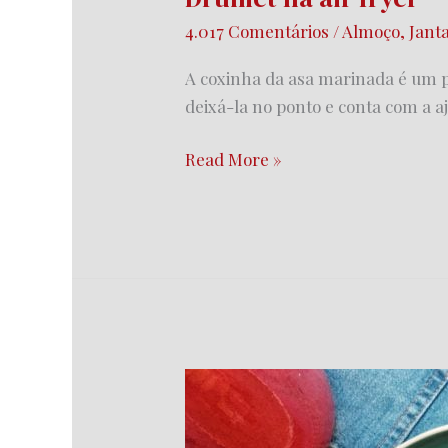
4.017 Comentários
/
Almoço
,
Jant
A coxinha da asa marinada é um 
deixá-la no ponto e conta com a 
Read More »
Cuscuz
recheado
com