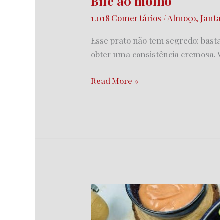
Bife ao molho
1.018 Comentários
/
Almoço
,
Jant
Esse prato não tem segredo: bast
obter uma consistência cremosa. V
Read More »
Drumet
na
air