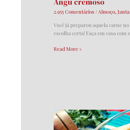
Angu cremoso
2.955 Comentários
/
Almoço
,
Janta
Você já preparou aquela carne no 
escolha certa! Faça em casa com es
Read More »
Bife
ao
molho